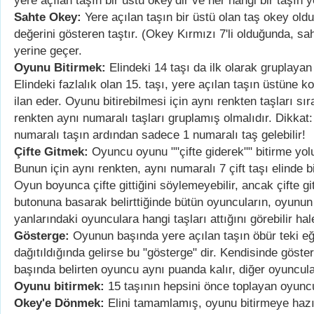
yere açılan taşın bir üstü okey'dir ve her hangi bir taşın ye
Sahte Okey:
Yere açılan taşın bir üstü olan taş okey oldu
değerini gösteren taştır. (Okey Kırmızı 7'li olduğunda, sa
yerine geçer.
Oyunu Bitirmek:
Elindeki 14 taşı da ilk olarak gruplaya
Elindeki fazlalık olan 15. taşı, yere açılan taşın üstüne ko
ilan eder. Oyunu bitirebilmesi için aynı renkten taşları sı
renkten aynı numaralı taşları gruplamış olmalıdır. Dikkat
numaralı taşın ardından sadece 1 numaralı taş gelebilir!
Çifte Gitmek:
Oyuncu oyunu ""çifte giderek"" bitirme yolu
Bunun için aynı renkten, aynı numaralı 7 çift taşı elinde b
Oyun boyunca çifte gittiğini söylemeyebilir, ancak çifte gitti
butonuna basarak belirttiğinde bütün oyuncuların, oyunun
yanlarındaki oyunculara hangi taşları attığını görebilir hale
Gösterge:
Oyunun başında yere açılan taşın öbür teki eğe
dağıtıldığında gelirse bu "gösterge" dir. Kendisinde göst
başında belirten oyuncu aynı puanda kalır, diğer oyuncula
Oyunu bitirmek:
15 taşının hepsini önce toplayan oyunc
Okey'e Dönmek:
Elini tamamlamış, oyunu bitirmeye hazı