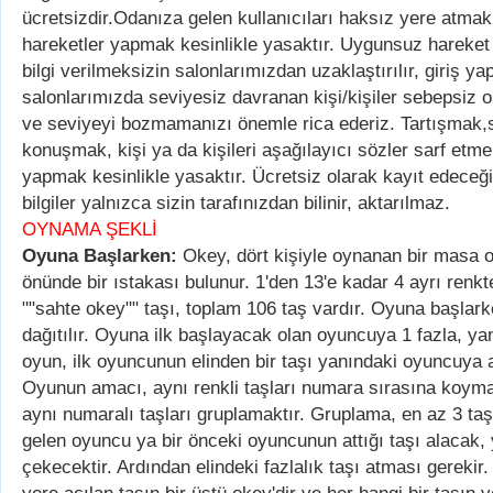
ücretsizdir.Odanıza gelen kullanıcıları haksız yere atma
hareketler yapmak kesinlikle yasaktır. Uygunsuz hareket 
bilgi verilmeksizin salonlarımızdan uzaklaştırılır, giriş 
salonlarımızda seviyesiz davranan kişi/kişiler sebepsiz ol
ve seviyeyi bozmamanızı önemle rica ederiz. Tartışmak,si
konuşmak, kişi ya da kişileri aşağılayıcı sözler sarf etm
yapmak kesinlikle yasaktır. Ücretsiz olarak kayıt edeceği
bilgiler yalnızca sizin tarafınızdan bilinir, aktarılmaz.
OYNAMA ŞEKLİ
Oyuna Başlarken:
Okey, dört kişiyle oynanan bir masa 
önünde bir ıstakası bulunur. 1'den 13'e kadar 4 ayrı renkt
""sahte okey"" taşı, toplam 106 taş vardır. Oyuna başlar
dağıtılır. Oyuna ilk başlayacak olan oyuncuya 1 fazla, yanı
oyun, ilk oyuncunun elinden bir taşı yanındaki oyuncuya a
Oyunun amacı, aynı renkli taşları numara sırasına koyma
aynı numaralı taşları gruplamaktır. Gruplama, en az 3 ta
gelen oyuncu ya bir önceki oyuncunun attığı taşı alacak,
çekecektir. Ardından elindeki fazlalık taşı atması gerekir. 