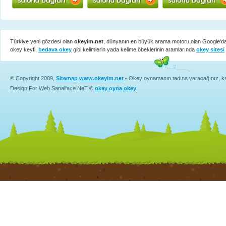
Türkiye yeni gözdesi olan
okeyim.net
, dünyanın en büyük arama motoru olan Google'd
okey keyfi,
bedava okey
gibi kelimlerin yada kelime öbeklerinin aramlarında
okey sitesi
© Copyright 2009,
Sitemap
www.okeyim.net
- Okey oynamanın tadına varacağınız, kali
Design For Web Sanalface.NeT ©
okey oyna
okey