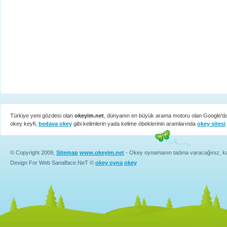
Türkiye yeni gözdesi olan
okeyim.net
, dünyanın en büyük arama motoru olan Google'd
okey keyfi,
bedava okey
gibi kelimlerin yada kelime öbeklerinin aramlarında
okey sitesi
© Copyright 2009,
Sitemap
www.okeyim.net
- Okey oynamanın tadına varacağınız, kali
Design For Web Sanalface.NeT ©
okey oyna
okey